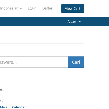
Indonesian
Login
Daftar
View Cart
Akun
n...
...
Melalui Calendar