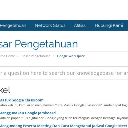
 Pengetahuan
Network Status
Afiliasi
Hubungi Kami
sar Pengetahuan
rea Home
Dasar Pengetahuan
Google Workspace
kel
Masuk Google Classroom
tan kali ini, kami akan menjelaskan "Cara Masuk Google Classroom". Anda dapat log i
Menggunakan Google Jamboard
dalah papan tulis digital dari Google yang telah terintegrasi dengan berbagai layanan
Mengundang Peserta Meeting Dan Cara Mengetahui Jadwal Google Meet 