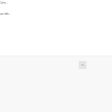
ara...
an MX...