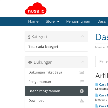
Home
Store
Pengumuman
Dasar
Da
Kategori
Tidak ada kategori
Member A
Dukungan
Dukungan Tiket Saya
Arti
Pengumuman
Cara 
Di kesempa
Dasar Pengetahuan
Cara 
Jamboard a
Download
Cara 